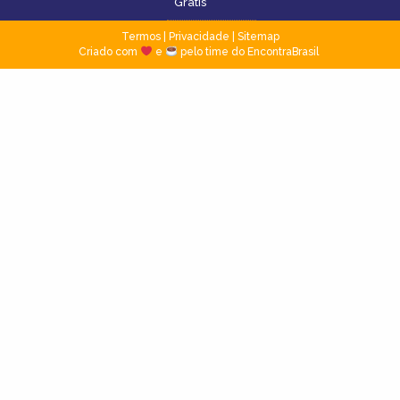
Grátis
Termos
|
Privacidade
|
Sitemap
Criado com
e
pelo time do EncontraBrasil