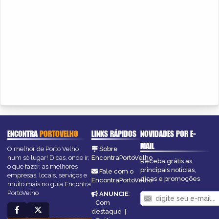
ENCONTRA
PORTOVELHO
LINKS RÁPIDOS
NOVIDADES POR E-
MAIL
O melhor de Porto Velho
Sobre
num só lugar! Dicas, onde ir,
EncontraPortoVelho
Receba grátis as
o que fazer, as melhores
principais notícias,
Fale com o
empresas, locais, serviços e
dicas e promoções
EncontraPortoVelho
muito mais no guia Encontra
PortoVelho
ANUNCIE
:
Com
destaque
|