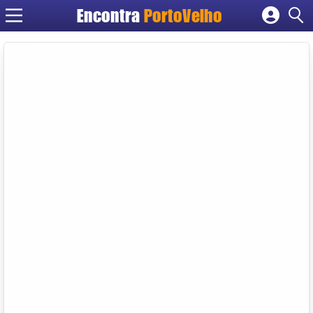
Encontra
PortoVelho
Cadastrar empresa
Fazer login
Criar conta