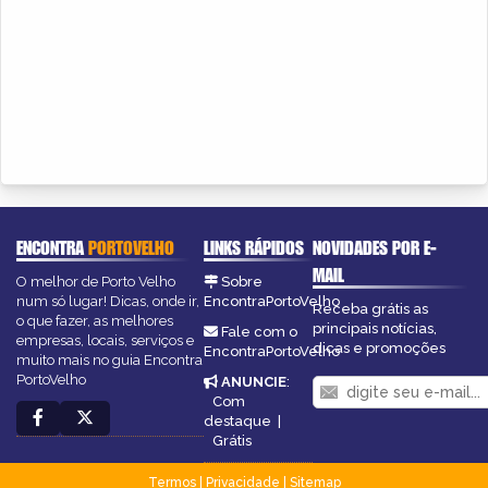
ENCONTRA
PORTOVELHO
LINKS RÁPIDOS
NOVIDADES POR E-
MAIL
O melhor de Porto Velho
Sobre
num só lugar! Dicas, onde ir,
EncontraPortoVelho
Receba grátis as
o que fazer, as melhores
principais notícias,
Fale com o
empresas, locais, serviços e
dicas e promoções
EncontraPortoVelho
muito mais no guia Encontra
PortoVelho
ANUNCIE
:
Com
destaque
|
Grátis
Termos
|
Privacidade
|
Sitemap