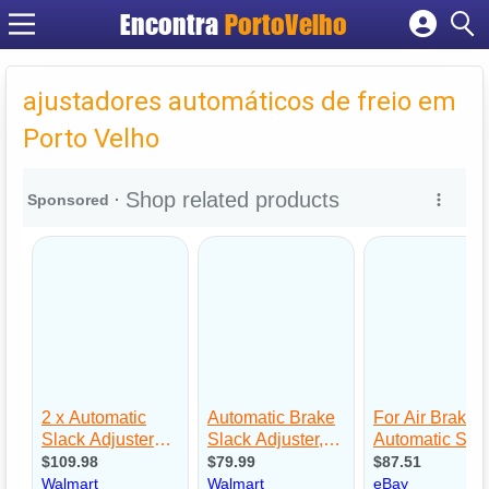
Encontra
PortoVelho
Cadastrar empresa
Fazer login
ajustadores automáticos de freio em
Criar conta
Porto Velho