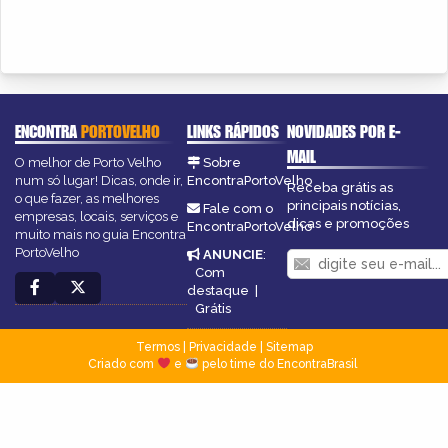
ENCONTRA
PORTOVELHO
LINKS RÁPIDOS
NOVIDADES POR E-
MAIL
O melhor de Porto Velho
Sobre
num só lugar! Dicas, onde ir,
EncontraPortoVelho
Receba grátis as
o que fazer, as melhores
principais notícias,
Fale com o
empresas, locais, serviços e
dicas e promoções
EncontraPortoVelho
muito mais no guia Encontra
PortoVelho
ANUNCIE
:
Com
destaque
|
Grátis
Termos
|
Privacidade
|
Sitemap
Criado com
e
pelo time do EncontraBrasil