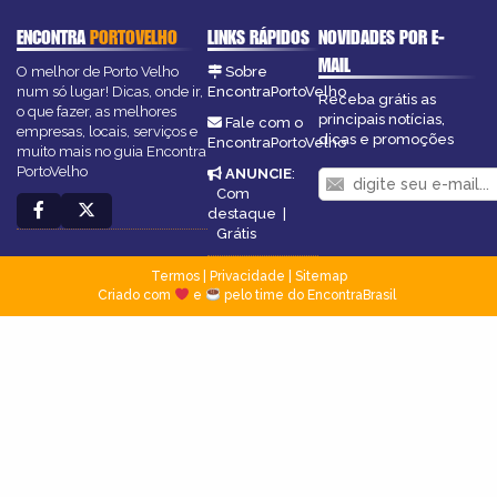
ENCONTRA
PORTOVELHO
LINKS RÁPIDOS
NOVIDADES POR E-
MAIL
O melhor de Porto Velho
Sobre
num só lugar! Dicas, onde ir,
EncontraPortoVelho
Receba grátis as
o que fazer, as melhores
principais notícias,
Fale com o
empresas, locais, serviços e
dicas e promoções
EncontraPortoVelho
muito mais no guia Encontra
PortoVelho
ANUNCIE
:
Com
destaque
|
Grátis
Termos
|
Privacidade
|
Sitemap
Criado com
e
pelo time do EncontraBrasil