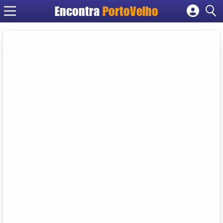
Encontra
PortoVelho
Cadastrar empresa
Fazer login
Criar conta