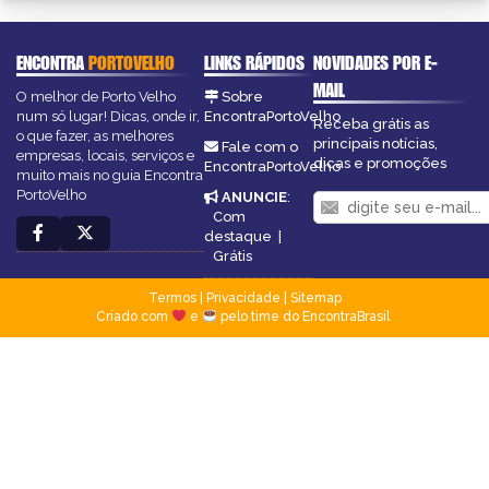
ENCONTRA
PORTOVELHO
LINKS RÁPIDOS
NOVIDADES POR E-
MAIL
O melhor de Porto Velho
Sobre
num só lugar! Dicas, onde ir,
EncontraPortoVelho
Receba grátis as
o que fazer, as melhores
principais notícias,
Fale com o
empresas, locais, serviços e
dicas e promoções
EncontraPortoVelho
muito mais no guia Encontra
PortoVelho
ANUNCIE
:
Com
destaque
|
Grátis
Termos
|
Privacidade
|
Sitemap
Criado com
e
pelo time do EncontraBrasil