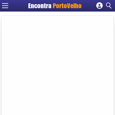
Encontra
PortoVelho
Cadastrar empresa
Fazer login
Criar conta