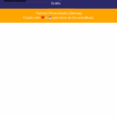
Grátis
Termos
|
Privacidade
|
Sitemap
Criado com
e
pelo time do EncontraBrasil