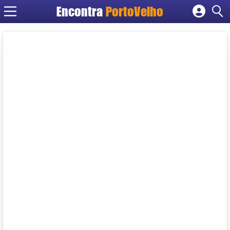
Encontra
PortoVelho
Cadastrar empresa
Fazer login
Criar conta