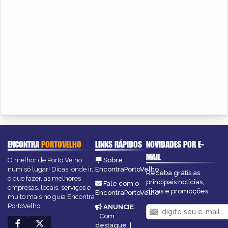
ENCONTRA
PORTOVELHO
LINKS RÁPIDOS
NOVIDADES POR E-
MAIL
O melhor de Porto Velho
Sobre
num só lugar! Dicas, onde ir,
EncontraPortoVelho
Receba grátis as
o que fazer, as melhores
principais notícias,
Fale com o
empresas, locais, serviços e
dicas e promoções
EncontraPortoVelho
muito mais no guia Encontra
PortoVelho
ANUNCIE
:
Com
destaque
|