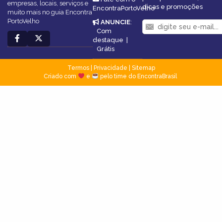
empresas, locais, serviços e
dicas e promoções
EncontraPortoVelho
muito mais no guia Encontra
PortoVelho
ANUNCIE
:
Com
destaque
|
Grátis
Termos
|
Privacidade
|
Sitemap
Criado com
e
pelo time do EncontraBrasil