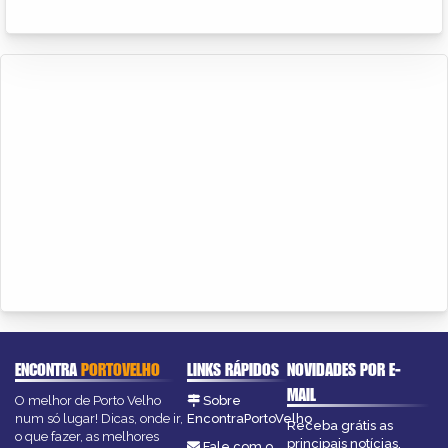
ENCONTRA
PORTOVELHO
LINKS RÁPIDOS
NOVIDADES POR E-
MAIL
O melhor de Porto Velho
Sobre
num só lugar! Dicas, onde ir,
EncontraPortoVelho
Receba grátis as
o que fazer, as melhores
principais notícias,
Fale com o