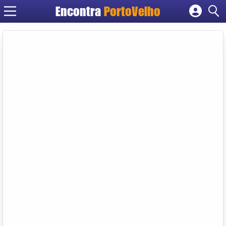
Encontra
PortoVelho
Cadastrar empresa
Fazer login
Criar conta