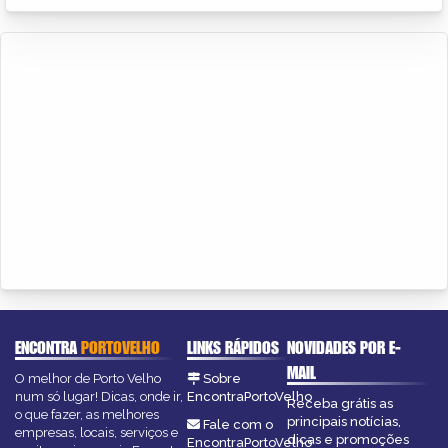
ENCONTRA
PORTOVELHO
LINKS RÁPIDOS
NOVIDADES POR E-
MAIL
O melhor de Porto Velho
Sobre
num só lugar! Dicas, onde ir,
EncontraPortoVelho
Receba grátis as
o que fazer, as melhores
principais notícias,
Fale com o
empresas, locais, serviços e
dicas e promoções
EncontraPortoVelho