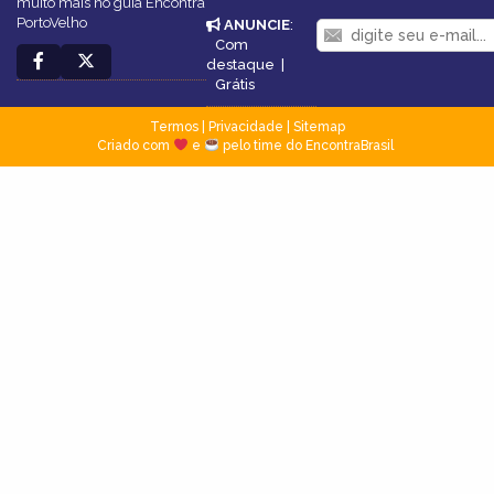
muito mais no guia Encontra
PortoVelho
ANUNCIE
:
Com
destaque
|
Grátis
Termos
|
Privacidade
|
Sitemap
Criado com
e
pelo time do EncontraBrasil