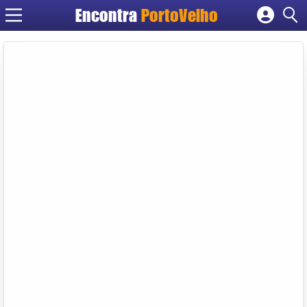
Encontra
PortoVelho
Cadastrar empresa
Fazer login
Criar conta