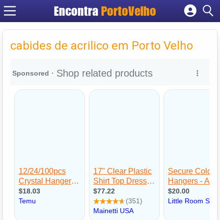
Encontra
PortoVelho
Cadastrar empresa
Fazer login
cabides de acrilico em Porto Velho
Criar conta