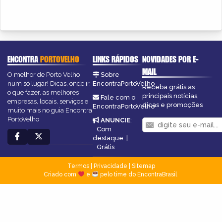
ENCONTRA
PORTOVELHO
LINKS RÁPIDOS
NOVIDADES POR E-
MAIL
O melhor de Porto Velho
Sobre
num só lugar! Dicas, onde ir,
EncontraPortoVelho
Receba grátis as
o que fazer, as melhores
principais notícias,
Fale com o
empresas, locais, serviços e
dicas e promoções
EncontraPortoVelho
muito mais no guia Encontra
PortoVelho
ANUNCIE
:
Com
destaque
|
Grátis
Termos
|
Privacidade
|
Sitemap
Criado com
e
pelo time do EncontraBrasil