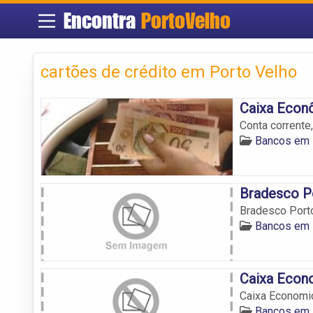
Encontra
PortoVelho
cartões de crédito em Porto Velho
Caixa Econ
Conta corrente
Bancos em 
Bradesco P
Bradesco Porto
Bancos em 
Caixa Econ
Caixa Economic
Bancos em 