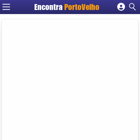
Encontra
PortoVelho
Cadastrar empresa
Fazer login
Criar conta