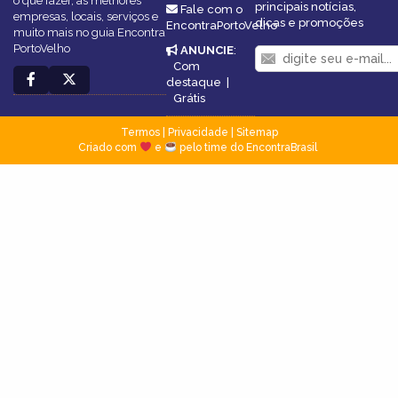
o que fazer, as melhores
principais notícias,
Fale com o
empresas, locais, serviços e
dicas e promoções
EncontraPortoVelho
muito mais no guia Encontra
PortoVelho
ANUNCIE
:
Com
destaque
|
Grátis
Termos
|
Privacidade
|
Sitemap
Criado com
e
pelo time do EncontraBrasil