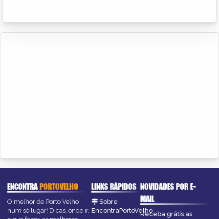
ENCONTRA
PORTOVELHO
LINKS RÁPIDOS
NOVIDADES POR E-
MAIL
O melhor de Porto Velho
Sobre
num só lugar! Dicas, onde ir,
EncontraPortoVelho
Receba grátis as