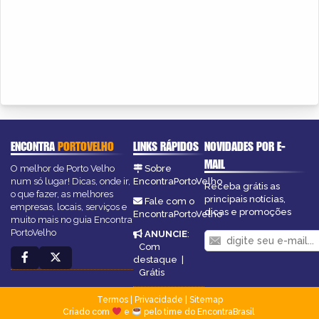
ENCONTRA
PORTOVELHO
LINKS RÁPIDOS
NOVIDADES POR E-
MAIL
O melhor de Porto Velho
Sobre
num só lugar! Dicas, onde ir,
EncontraPortoVelho
Receba grátis as
o que fazer, as melhores
principais notícias,
Fale com o
empresas, locais, serviços e
dicas e promoções
EncontraPortoVelho
muito mais no guia Encontra
PortoVelho
ANUNCIE
:
Com
destaque
|
Grátis
Termos
|
Privacidade
|
Sitemap
Criado com
e
pelo time do EncontraBrasil