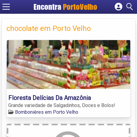
Encontra
PortoVelho
Cadastrar empresa
Fazer login
chocolate em Porto Velho
Criar conta
Floresta Delícias Da Amazônia
Grande variedade de Salgadinhos, Doces e Bolos!
Bombonières em Porto Velho