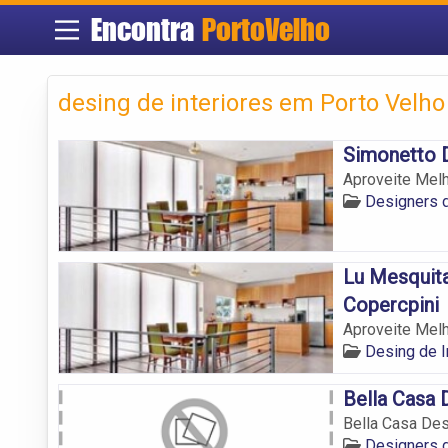
Encontra
PortoVelho
desing de interiores em Porto Velho
Simonetto 
Aproveite Melh
Designers d
Lu Mesquita
Copercpini
Aproveite Melh
Desing de I
Bella Casa 
Bella Casa Des
Designers d