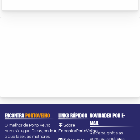
ENCONTRA
PORTOVELHO
LINKS RÁPIDOS
NOVIDADES POR E-
MAIL
O melhor de Porto Velho
Sobre
num só lugar! Dicas, onde ir,
EncontraPortoVelho
Receba grátis as
o que fazer, as melhores
principais notícias,
Fale com o