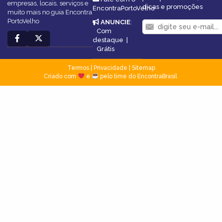
empresas, locais, serviços e
dicas e promoções
EncontraPortoVelho
muito mais no guia Encontra
PortoVelho
ANUNCIE
:
Com
destaque
|
Grátis
Termos
|
Privacidade
|
Sitemap
Criado com
e
pelo time do EncontraBrasil