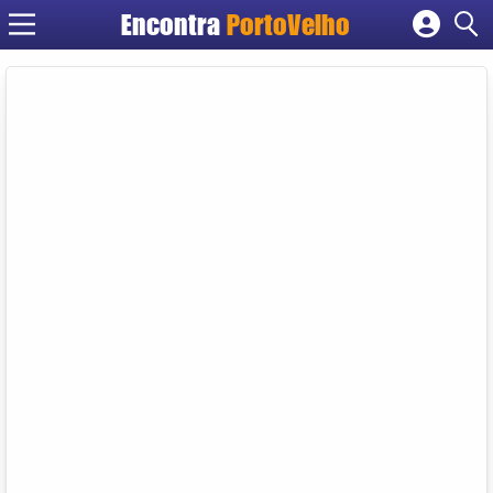
Encontra
PortoVelho
Cadastrar empresa
Fazer login
Criar conta