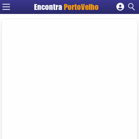
Encontra
PortoVelho
Cadastrar empresa
Fazer login
Criar conta