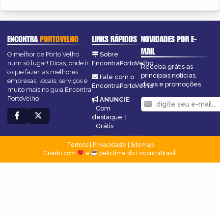
ENCONTRA
PORTOVELHO
LINKS RÁPIDOS
NOVIDADES POR E-
MAIL
O melhor de Porto Velho
Sobre
num só lugar! Dicas, onde ir,
EncontraPortoVelho
Receba grátis as
o que fazer, as melhores
principais notícias,
Fale com o
empresas, locais, serviços e
dicas e promoções
EncontraPortoVelho
muito mais no guia Encontra
PortoVelho
ANUNCIE
:
Com
destaque
|
Grátis
Termos
|
Privacidade
|
Sitemap
Criado com
e
pelo time do EncontraBrasil