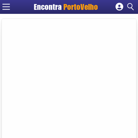
Encontra
PortoVelho
Cadastrar empresa
Fazer login
Criar conta