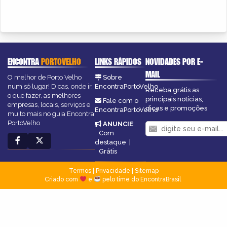
ENCONTRA
PORTOVELHO
LINKS RÁPIDOS
NOVIDADES POR E-
MAIL
O melhor de Porto Velho
Sobre
num só lugar! Dicas, onde ir,
EncontraPortoVelho
Receba grátis as
o que fazer, as melhores
principais notícias,
Fale com o
empresas, locais, serviços e
dicas e promoções
EncontraPortoVelho
muito mais no guia Encontra
PortoVelho
ANUNCIE
:
Com
destaque
|
Grátis
Termos
|
Privacidade
|
Sitemap
Criado com
e
pelo time do EncontraBrasil