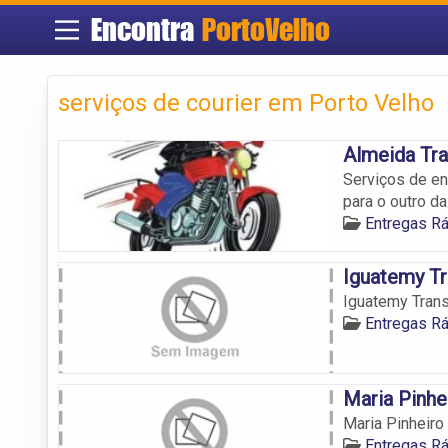
Encontra
PortoVelho
serviços de courier em Porto Velho
Almeida Tr
Serviços de e
para o outro d
Entregas R
Iguatemy T
Iguatemy Tran
Entregas R
Maria Pinhe
Maria Pinheiro
Entregas R