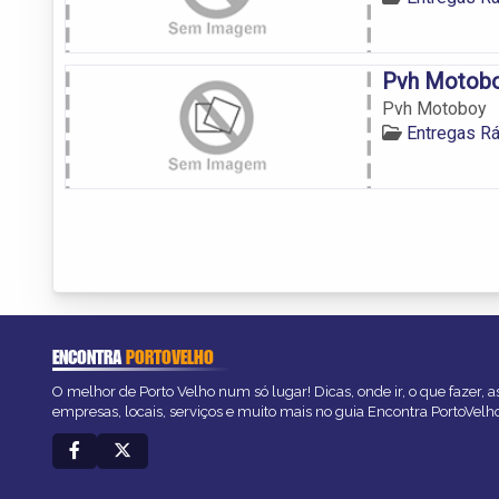
Pvh Motob
Pvh Motoboy
Entregas R
ENCONTRA
PORTOVELHO
O melhor de Porto Velho num só lugar! Dicas, onde ir, o que fazer, 
empresas, locais, serviços e muito mais no guia Encontra PortoVelh