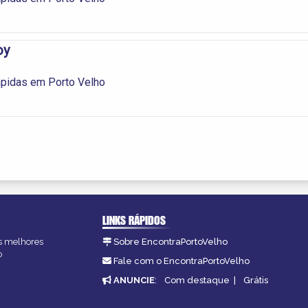
oy
ápidas em Porto Velho
LINKS RÁPIDOS
as melhores
Sobre EncontraPortoVelho
o
Fale com o EncontraPortoVelho
ANUNCIE
:
Com destaque
|
Grátis