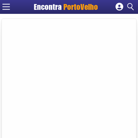
Encontra
PortoVelho
Cadastrar empresa
Fazer login
Criar conta