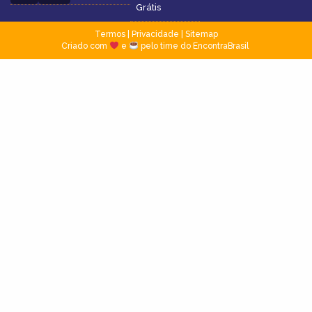
Grátis
Termos
|
Privacidade
|
Sitemap
Criado com
e
pelo time do EncontraBrasil