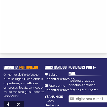
ENCONTRA
PORTOVELHO
LINKS RÁPIDOS
NOVIDADES POR E-
MAIL
O melhor de Porto Velho
Sobre
num só lugar! Dicas, onde ir,
EncontraPortoVelho
Receba grátis as
o que fazer, as melhores
principais notícias,
Fale com o
empresas, locais, serviços e
dicas e promoções
EncontraPortoVelho
muito mais no guia Encontra
PortoVelho
ANUNCIE
:
Com
destaque
|