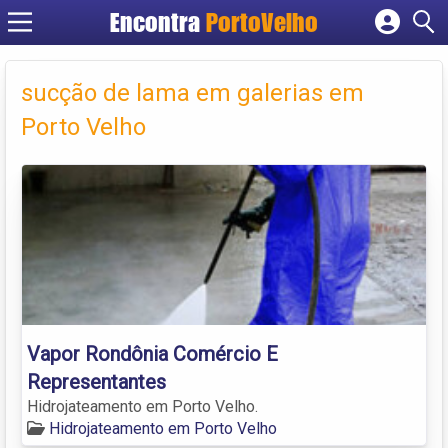
Encontra
PortoVelho
Cadastrar empresa
Fazer login
sucção de lama em galerias em
Criar conta
Porto Velho
Vapor Rondônia Comércio E
Representantes
Hidrojateamento em Porto Velho.
Hidrojateamento em Porto Velho