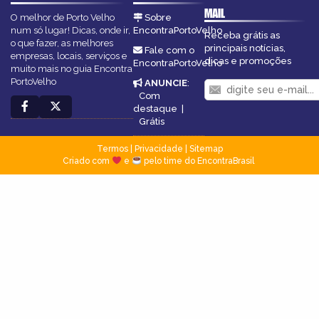
MAIL
O melhor de Porto Velho
Sobre
num só lugar! Dicas, onde ir,
EncontraPortoVelho
Receba grátis as
o que fazer, as melhores
principais notícias,
Fale com o
empresas, locais, serviços e
dicas e promoções
EncontraPortoVelho
muito mais no guia Encontra
PortoVelho
ANUNCIE
:
Com
destaque
|
Grátis
Termos
|
Privacidade
|
Sitemap
Criado com
e
pelo time do EncontraBrasil