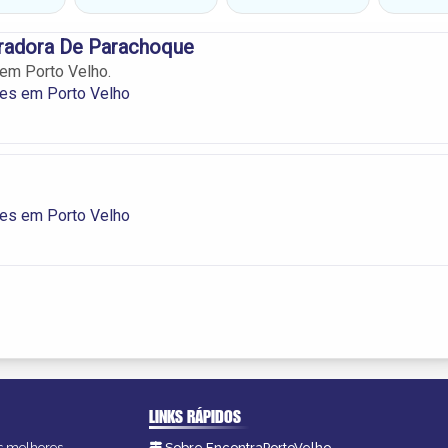
radora De Parachoque
em Porto Velho.
es em Porto Velho
es em Porto Velho
LINKS RÁPIDOS
as melhores
Sobre EncontraPortoVelho