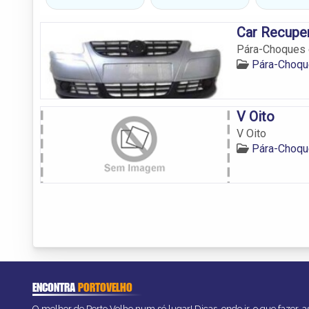
Car Recupe
Pára-Choques 
Pára-Choqu
V Oito
V Oito
Pára-Choqu
ENCONTRA
PORTOVELHO
O melhor de Porto Velho num só lugar! Dicas, onde ir, o que fazer, 