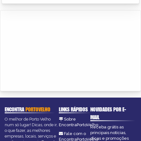
ENCONTRA
PORTOVELHO
LINKS RÁPIDOS
NOVIDADES POR E-
MAIL
O melhor de Porto Velho
Sobre
num só lugar! Dicas, onde ir,
EncontraPortoVelho
Receba grátis as
o que fazer, as melhores
principais notícias,
Fale com o
empresas, locais, serviços e
dicas e promoções
EncontraPortoVelho