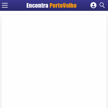
Encontra
PortoVelho
Cadastrar empresa
Fazer login
Criar conta