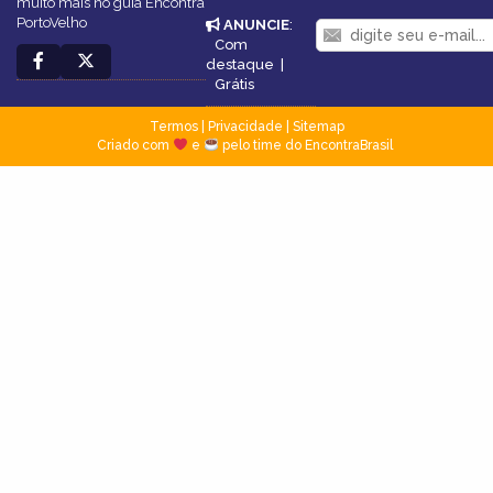
muito mais no guia Encontra
PortoVelho
ANUNCIE
:
Com
destaque
|
Grátis
Termos
|
Privacidade
|
Sitemap
Criado com
e
pelo time do EncontraBrasil