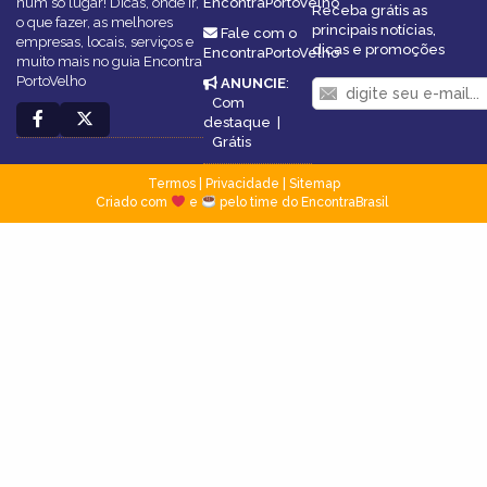
num só lugar! Dicas, onde ir,
EncontraPortoVelho
Receba grátis as
o que fazer, as melhores
principais notícias,
Fale com o
empresas, locais, serviços e
dicas e promoções
EncontraPortoVelho
muito mais no guia Encontra
PortoVelho
ANUNCIE
:
Com
destaque
|
Grátis
Termos
|
Privacidade
|
Sitemap
Criado com
e
pelo time do EncontraBrasil