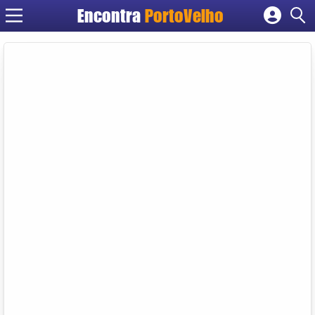
Encontra
PortoVelho
Cadastrar empresa
Fazer login
Criar conta