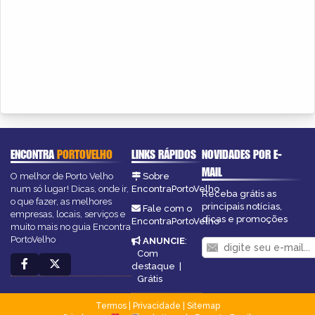
ENCONTRA
PORTOVELHO
LINKS RÁPIDOS
NOVIDADES POR E-
MAIL
O melhor de Porto Velho
Sobre
num só lugar! Dicas, onde ir,
EncontraPortoVelho
Receba grátis as
o que fazer, as melhores
principais notícias,
Fale com o
empresas, locais, serviços e
dicas e promoções
EncontraPortoVelho
muito mais no guia Encontra
PortoVelho
ANUNCIE
:
Com
destaque
|
Grátis
Termos
|
Privacidade
|
Sitemap