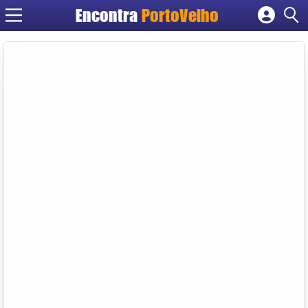
Encontra
PortoVelho
Cadastrar empresa
Fazer login
Criar conta