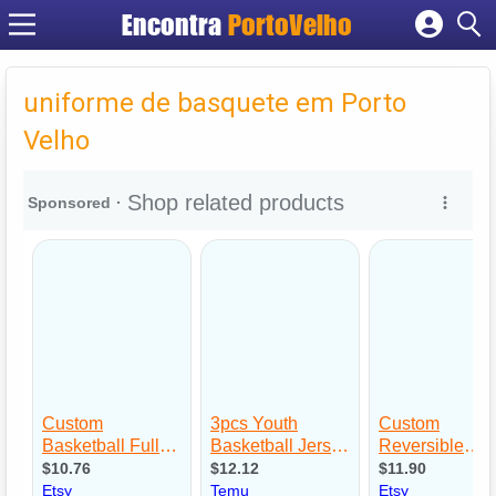
Encontra
PortoVelho
Cadastrar empresa
Fazer login
uniforme de basquete em Porto
Criar conta
Velho