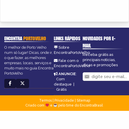
ENCONTRA
PORTOVELHO
LINKS RÁPIDOS
NOVIDADES POR E-
MAIL
O melhor de Porto Velho
Sobre
num só lugar! Dicas, onde ir,
EncontraPortoVelho
Receba grátis as
o que fazer, as melhores
principais notícias,
Fale com o
empresas, locais, serviços e
dicas e promoções
EncontraPortoVelho
muito mais no guia Encontra
PortoVelho
ANUNCIE
:
Com
destaque
|
Grátis
Termos
|
Privacidade
|
Sitemap
Criado com
e
pelo time do EncontraBrasil