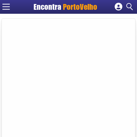
Encontra
PortoVelho
Cadastrar empresa
Fazer login
Criar conta