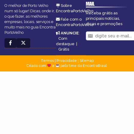
MAIL
O melhor de Porto Velho
Sobre
num só lugar! Dicas, onde ir,
EncontraPortoVelho
Receba grátis as
o que fazer, as melhores
principais notícias,
Fale com o
empresas, locais, serviços e
dicas e promoções
EncontraPortoVelho
muito mais no guia Encontra
PortoVelho
ANUNCIE
:
Com
destaque
|
Grátis
Termos
|
Privacidade
|
Sitemap
Criado com
e
pelo time do EncontraBrasil