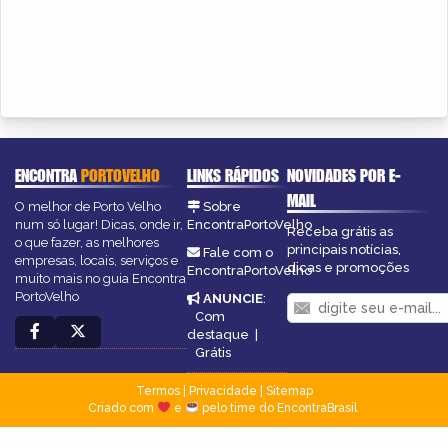
ENCONTRA
PORTOVELHO
LINKS RÁPIDOS
NOVIDADES POR E-
MAIL
O melhor de Porto Velho
Sobre
num só lugar! Dicas, onde ir,
EncontraPortoVelho
Receba grátis as
o que fazer, as melhores
principais notícias,
Fale com o
empresas, locais, serviços e
dicas e promoções
EncontraPortoVelho
muito mais no guia Encontra
PortoVelho
ANUNCIE
:
Com
destaque
|
Grátis
Termos
|
Privacidade
|
Sitemap
Criado com
e
pelo time do EncontraBrasil