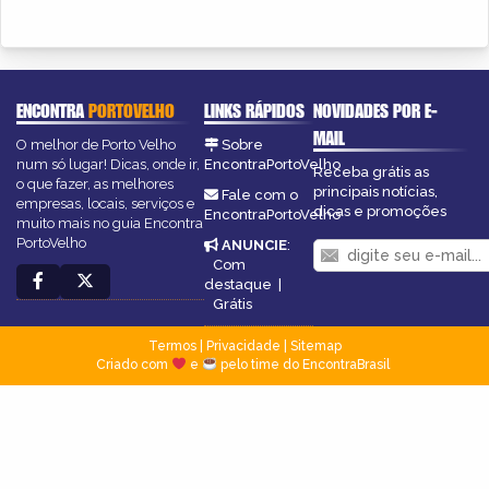
ENCONTRA
PORTOVELHO
LINKS RÁPIDOS
NOVIDADES POR E-
MAIL
O melhor de Porto Velho
Sobre
num só lugar! Dicas, onde ir,
EncontraPortoVelho
Receba grátis as
o que fazer, as melhores
principais notícias,
Fale com o
empresas, locais, serviços e
dicas e promoções
EncontraPortoVelho
muito mais no guia Encontra
PortoVelho
ANUNCIE
:
Com
destaque
|
Grátis
Termos
|
Privacidade
|
Sitemap
Criado com
e
pelo time do EncontraBrasil