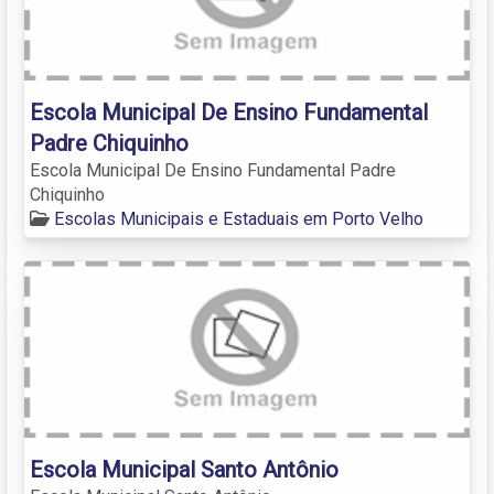
Escola Municipal De Ensino Fundamental
Padre Chiquinho
Escola Municipal De Ensino Fundamental Padre
Chiquinho
Escolas Municipais e Estaduais em Porto Velho
Escola Municipal Santo Antônio