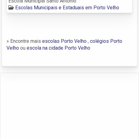
Escola Municipal Santo Antônio
Escolas Municipais e Estaduais em Porto Velho
» Encontre mais
escolas Porto Velho
,
colégios Porto
Velho
ou
escola na cidade Porto Velho