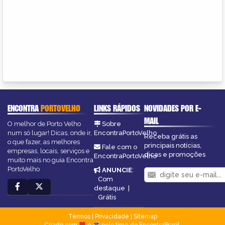
ENCONTRA
PORTOVELHO
LINKS RÁPIDOS
NOVIDADES POR E-
MAIL
O melhor de Porto Velho
Sobre
num só lugar! Dicas, onde ir,
EncontraPortoVelho
Receba grátis as
o que fazer, as melhores
principais notícias,
Fale com o
empresas, locais, serviços e
dicas e promoções
EncontraPortoVelho
muito mais no guia Encontra
PortoVelho
ANUNCIE
:
Com
destaque
|
Grátis
Termos
|
Privacidade
|
Sitemap
Criado com
e
pelo time do EncontraBrasil