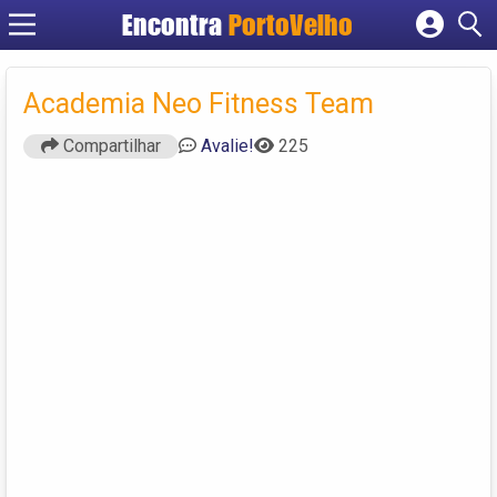
Encontra
PortoVelho
Cadastrar empresa
Fazer login
Academia Neo Fitness Team
Criar conta
Compartilhar
Avalie!
225