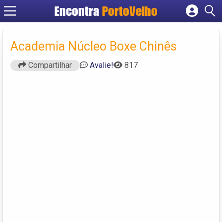
Encontra
PortoVelho
Cadastrar empresa
Fazer login
Academia Núcleo Boxe Chinês
Criar conta
Compartilhar
Avalie!
817