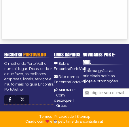
ENCONTRA
PORTOVELHO
LINKS RÁPIDOS
NOVIDADES POR E-
MAIL
O melhor de Porto Velho
Sobre
num só lugar! Dicas, onde ir,
EncontraPortoVelho
Receba grátis as
o que fazer, as melhores
principais notícias,
Fale com o
empresas, locais, serviços e
dicas e promoções
EncontraPortoVelho
muito mais no guia Encontra
PortoVelho
ANUNCIE
:
Com
destaque
|
Grátis
Termos
|
Privacidade
|
Sitemap
Criado com
e
pelo time do EncontraBrasil