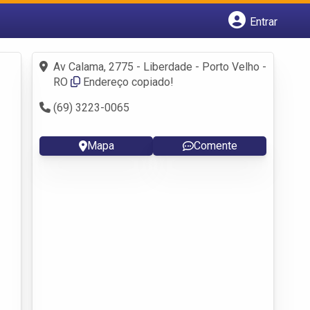
Entrar
Cadastrar empresa
Fazer login
Av Calama, 2775 - Liberdade - Porto Velho -
Criar conta
RO
Endereço copiado!
(69) 3223-0065
Mapa
Comente