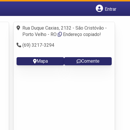
Entrar
Cadastrar empresa
Fazer login
Rua Duque Caxias, 2132 - São Cristóvão -
Criar conta
Porto Velho - RO
Endereço copiado!
(69) 3217-3294
Mapa
Comente