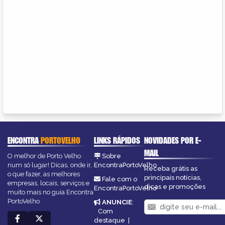
ENCONTRA
PORTOVELHO
LINKS RÁPIDOS
NOVIDADES POR E-
MAIL
O melhor de Porto Velho
Sobre
num só lugar! Dicas, onde ir,
EncontraPortoVelho
Receba grátis as
o que fazer, as melhores
principais notícias,
Fale com o
empresas, locais, serviços e
dicas e promoções
EncontraPortoVelho
muito mais no guia Encontra
PortoVelho
ANUNCIE
:
Com
destaque
|