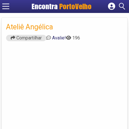
Encontra
PortoVelho
Cadastrar empresa
Fazer login
Ateliê Angélica
Criar conta
Compartilhar
Avalie!
196