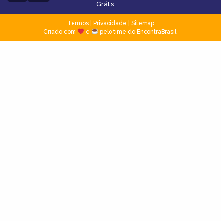
Grátis
Termos
|
Privacidade
|
Sitemap
Criado com
e
pelo time do EncontraBrasil