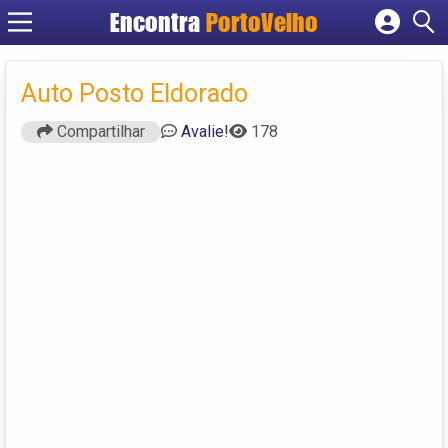
Encontra
PortoVelho
Cadastrar empresa
Fazer login
Auto Posto Eldorado
Criar conta
Compartilhar
Avalie!
178