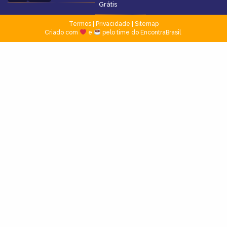
Grátis
Termos
|
Privacidade
|
Sitemap
Criado com
e
pelo time do EncontraBrasil