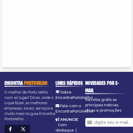
ENCONTRA
PORTOVELHO
LINKS RÁPIDOS
NOVIDADES POR E-
MAIL
O melhor de Porto Velho
Sobre
num só lugar! Dicas, onde ir,
EncontraPortoVelho
Receba grátis as
o que fazer, as melhores
principais notícias,
Fale com o
empresas, locais, serviços e
dicas e promoções
EncontraPortoVelho
muito mais no guia Encontra
PortoVelho
ANUNCIE
:
Com
destaque
|