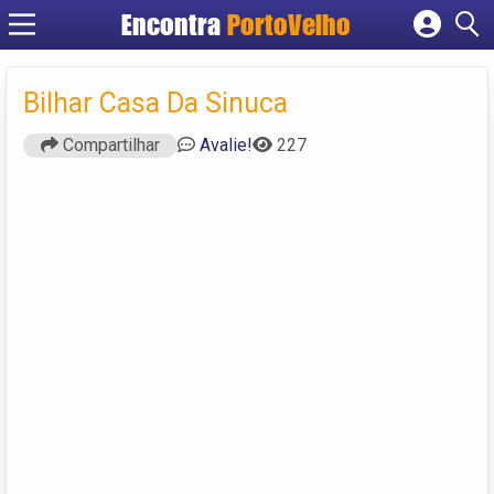
Encontra
PortoVelho
Cadastrar empresa
Fazer login
Bilhar Casa Da Sinuca
Criar conta
Compartilhar
Avalie!
227