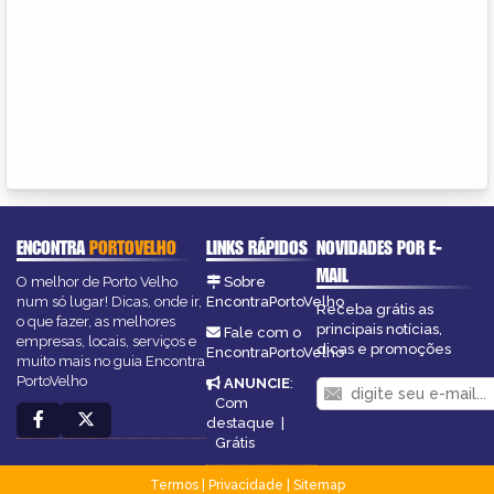
ENCONTRA
PORTOVELHO
LINKS RÁPIDOS
NOVIDADES POR E-
MAIL
O melhor de Porto Velho
Sobre
num só lugar! Dicas, onde ir,
EncontraPortoVelho
Receba grátis as
o que fazer, as melhores
principais notícias,
Fale com o
empresas, locais, serviços e
dicas e promoções
EncontraPortoVelho
muito mais no guia Encontra
PortoVelho
ANUNCIE
:
Com
destaque
|
Grátis
Termos
|
Privacidade
|
Sitemap