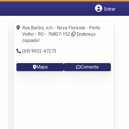
Entrar
Cadastrar empresa
Fazer login
Rua Buritis, s/n - Nova Floresta - Porto
Criar conta
Velho - RO - 76807-152
Endereço
copiado!
(69) 9932-47273
Mapa
Comente