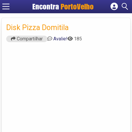
Encontra
PortoVelho
Cadastrar empresa
Fazer login
Disk Pizza Domitila
Criar conta
Compartilhar
Avalie!
185