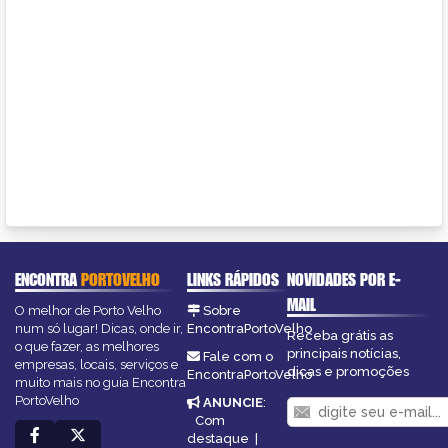
ENCONTRA
PORTOVELHO
LINKS RÁPIDOS
NOVIDADES POR E-
MAIL
O melhor de Porto Velho
Sobre
num só lugar! Dicas, onde ir,
EncontraPortoVelho
Receba grátis as
o que fazer, as melhores
principais notícias,
Fale com o
empresas, locais, serviços e
dicas e promoções
EncontraPortoVelho
muito mais no guia Encontra
PortoVelho
ANUNCIE
:
Com
destaque
|