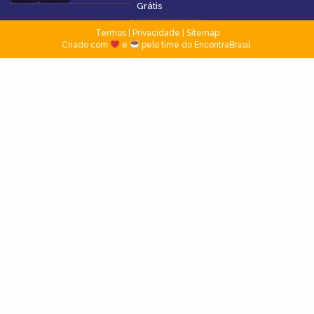
Grátis
Termos
|
Privacidade
|
Sitemap
Criado com
e
pelo time do EncontraBrasil