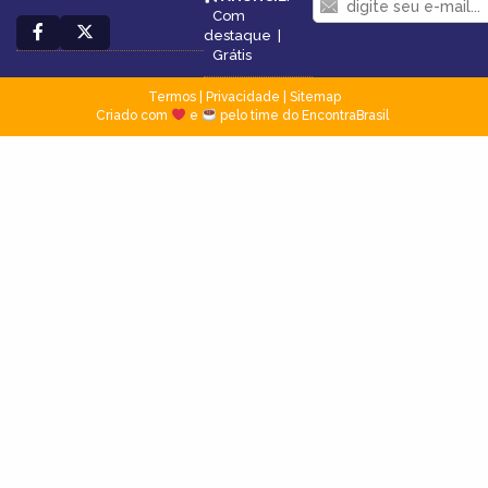
Com
destaque
|
Grátis
Termos
|
Privacidade
|
Sitemap
Criado com
e
pelo time do EncontraBrasil