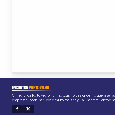
ENCONTRA
PORTOVELHO
O melhor de Porto Velho num só lugar! Dicas, onde ir, o que fazer, 
empresas, locais, serviços e muito mais no guia Encontra PortoVelh