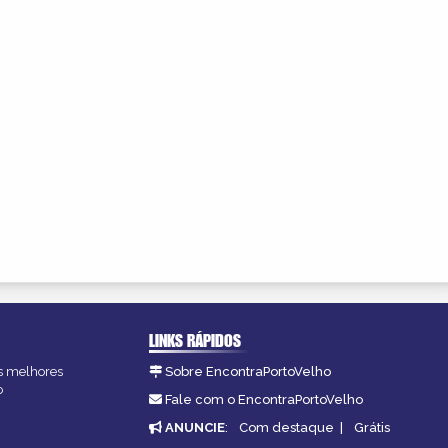
LINKS RÁPIDOS
as melhores
Sobre EncontraPortoVelho
o
Fale com o EncontraPortoVelho
ANUNCIE
:
Com destaque
|
Grátis