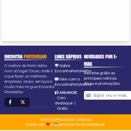
ENCONTRA
PORTOVELHO
LINKS RÁPIDOS
NOVIDADES POR E-
MAIL
O melhor de Porto Velho
Sobre
num só lugar! Dicas, onde ir,
EncontraPortoVelho
Receba grátis as
o que fazer, as melhores
principais notícias,
Fale com o
empresas, locais, serviços e
dicas e promoções
EncontraPortoVelho
muito mais no guia Encontra
PortoVelho
ANUNCIE
:
Com
destaque
|
Grátis
Termos
|
Privacidade
|
Sitemap
Criado com
e
pelo time do EncontraBrasil