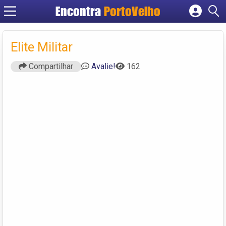
Encontra
PortoVelho
Cadastrar empresa
Fazer login
Elite Militar
Criar conta
Compartilhar
Avalie!
162