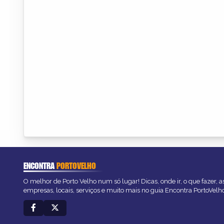
ENCONTRA
PORTOVELHO
O melhor de Porto Velho num só lugar! Dicas, onde ir, o que fazer, 
empresas, locais, serviços e muito mais no guia Encontra PortoVelh