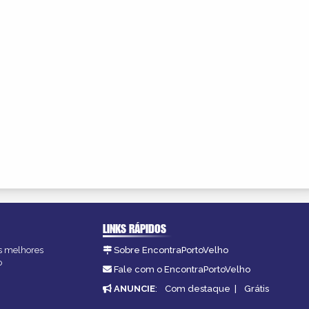
LINKS RÁPIDOS
as melhores
Sobre EncontraPortoVelho
o
Fale com o EncontraPortoVelho
ANUNCIE
:
Com destaque
|
Grátis