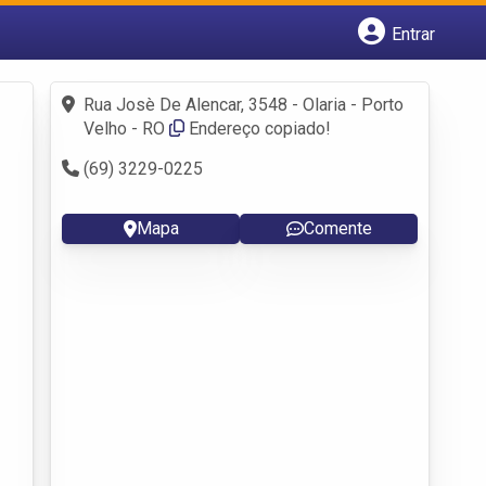
Entrar
Cadastrar empresa
Fazer login
Rua Josè De Alencar, 3548 - Olaria - Porto
Criar conta
Velho - RO
Endereço copiado!
(69) 3229-0225
Mapa
Comente