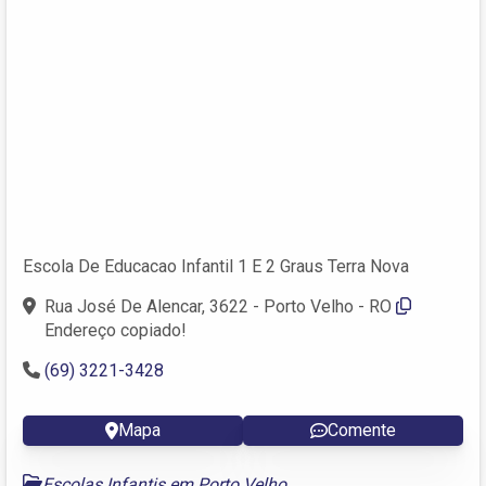
Escola De Educacao Infantil 1 E 2 Graus Terra Nova
Rua José De Alencar, 3622 - Porto Velho - RO
Endereço copiado!
(69) 3221-3428
Mapa
Comente
Escolas Infantis em Porto Velho