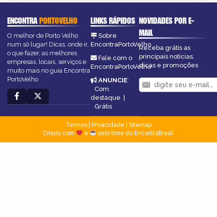
ENCONTRA
PORTOVELHO
LINKS RÁPIDOS
NOVIDADES POR E-
MAIL
O melhor de Porto Velho
Sobre
num só lugar! Dicas, onde ir,
EncontraPortoVelho
Receba grátis as
o que fazer, as melhores
principais notícias,
Fale com o
empresas, locais, serviços e
dicas e promoções
EncontraPortoVelho
muito mais no guia Encontra
PortoVelho
ANUNCIE
:
Com
destaque
|
Grátis
Termos
|
Privacidade
|
Sitemap
Criado com
e
pelo time do EncontraBrasil