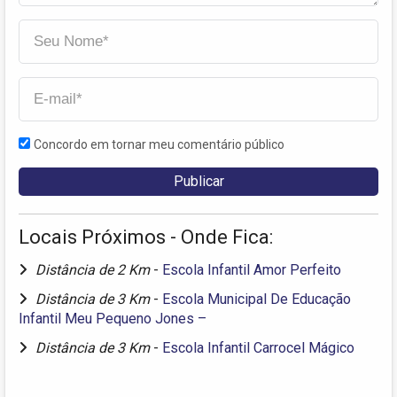
Concordo em tornar meu comentário público
Locais Próximos - Onde Fica:
Distância de 2 Km
-
Escola Infantil Amor Perfeito
Distância de 3 Km
-
Escola Municipal De Educação
Infantil Meu Pequeno Jones –
Distância de 3 Km
-
Escola Infantil Carrocel Mágico