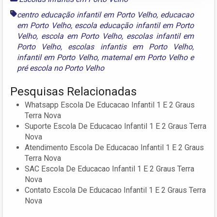
centro educação infantil em Porto Velho
,
educacao
em Porto Velho
,
escola educação infantil em Porto
Velho
,
escola em Porto Velho
,
escolas infantil em
Porto Velho
,
escolas infantis em Porto Velho
,
infantil em Porto Velho
,
maternal em Porto Velho
e
pré escola no Porto Velho
Pesquisas Relacionadas
Whatsapp Escola De Educacao Infantil 1 E 2 Graus
Terra Nova
Suporte Escola De Educacao Infantil 1 E 2 Graus Terra
Nova
Atendimento Escola De Educacao Infantil 1 E 2 Graus
Terra Nova
SAC Escola De Educacao Infantil 1 E 2 Graus Terra
Nova
Contato Escola De Educacao Infantil 1 E 2 Graus Terra
Nova