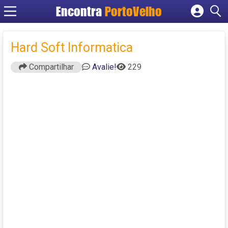
Encontra
PortoVelho
Cadastrar empresa
Fazer login
Hard Soft Informatica
Criar conta
Compartilhar
Avalie!
229