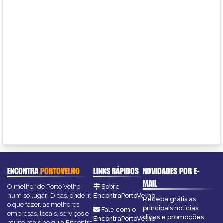
ENCONTRA
PORTOVELHO
LINKS RÁPIDOS
NOVIDADES POR E-
MAIL
O melhor de Porto Velho
Sobre
num só lugar! Dicas, onde ir,
EncontraPortoVelho
Receba grátis as
o que fazer, as melhores
principais notícias,
Fale com o
empresas, locais, serviços e
dicas e promoções
EncontraPortoVelho
muito mais no guia Encontra