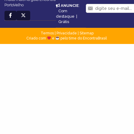
PortoVelho
ANUNCIE
:
Com
destaque
|
Grátis
Termos
|
Privacidade
|
Sitemap
Criado com
e
pelo time do EncontraBrasil