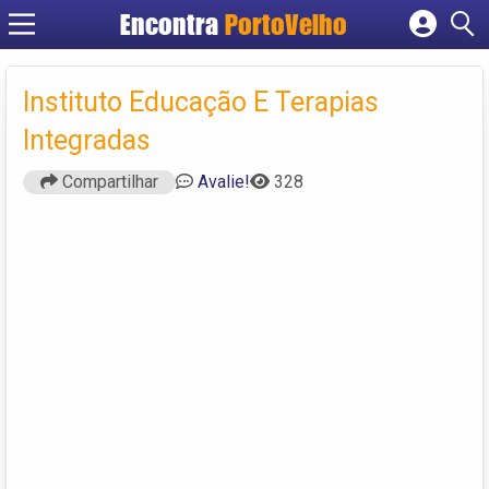
Encontra
PortoVelho
Cadastrar empresa
Fazer login
Instituto Educação E Terapias
Criar conta
Integradas
Compartilhar
Avalie!
328