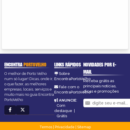
ENCONTRA
PORTOVELHO
LINKS RÁPIDOS
NOVIDADES POR E-
MAIL
O melhor de Porto Velho
Sobre
num só lugar! Dicas, onde ir,
EncontraPortoVelho
Receba grátis as
o que fazer, as melhores
principais notícias,
Fale com o
empresas, locais, serviços e
dicas e promoções
EncontraPortoVelho
muito mais no guia Encontra
PortoVelho
ANUNCIE
:
Com
destaque
|
Grátis
Termos
|
Privacidade
|
Sitemap