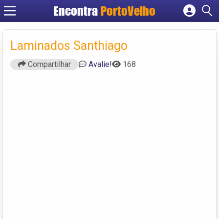
Encontra
PortoVelho
Cadastrar empresa
Fazer login
Laminados Santhiago
Criar conta
Compartilhar
Avalie!
168