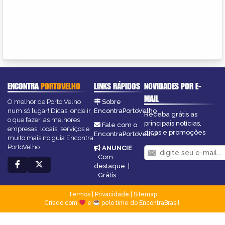
ENCONTRA
PORTOVELHO
LINKS RÁPIDOS
NOVIDADES POR E-
MAIL
O melhor de Porto Velho
Sobre
num só lugar! Dicas, onde ir,
EncontraPortoVelho
Receba grátis as
o que fazer, as melhores
principais notícias,
Fale com o
empresas, locais, serviços e
dicas e promoções
EncontraPortoVelho
muito mais no guia Encontra
PortoVelho
ANUNCIE
:
Com
destaque
|
Grátis
Termos
|
Privacidade
|
Sitemap
Criado com
e
pelo time do EncontraBrasil