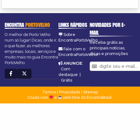
ENCONTRA
PORTOVELHO
LINKS RÁPIDOS
NOVIDADES POR E-
MAIL
O melhor de Porto Velho
Sobre
num só lugar! Dicas, onde ir,
EncontraPortoVelho
Receba grátis as
o que fazer, as melhores
principais notícias,
Fale com o
empresas, locais, serviços e
dicas e promoções
EncontraPortoVelho
muito mais no guia Encontra
PortoVelho
ANUNCIE
:
Com
destaque
|
Grátis
Termos
|
Privacidade
|
Sitemap
Criado com
e
pelo time do EncontraBrasil