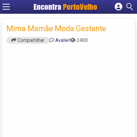
Encontra
PortoVelho
Cadastrar empresa
Fazer login
Mima Mamãe Moda Gestante
Criar conta
Compartilhar
Avalie!
2400