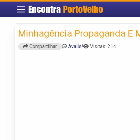
Encontra
PortoVelho
Minhagência Propaganda E M
Compartilhar
Avalie!
Visitas: 214