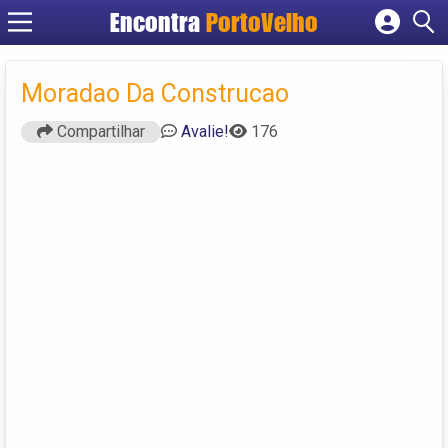
Encontra
PortoVelho
Cadastrar empresa
Fazer login
Moradao Da Construcao
Criar conta
Compartilhar
Avalie!
176