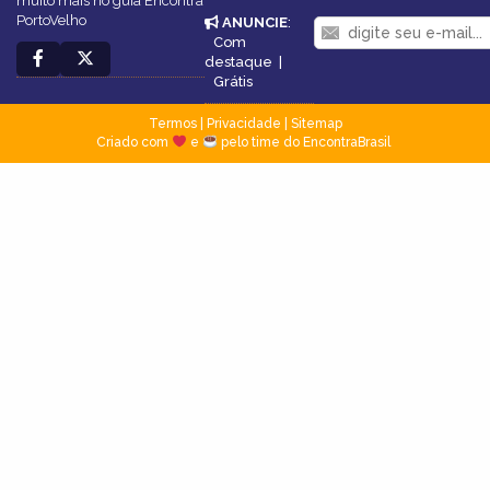
muito mais no guia Encontra
PortoVelho
ANUNCIE
:
Com
destaque
|
Grátis
Termos
|
Privacidade
|
Sitemap
Criado com
e
pelo time do EncontraBrasil