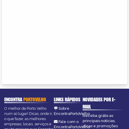
ENCONTRA
PORTOVELHO
LINKS RÁPIDOS
NOVIDADES POR E-
MAIL
O melhor de Porto Velho
Sobre
num só lugar! Dicas, onde ir,
EncontraPortoVelho
Receba grátis as
o que fazer, as melhores
principais notícias,
Fale com o
empresas, locais, serviços e
dicas e promoções
EncontraPortoVelho