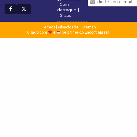
Com
destaque
|
Grátis
Termos
|
Privacidade
|
Sitemap
Criado com
e
pelo time do EncontraBrasil