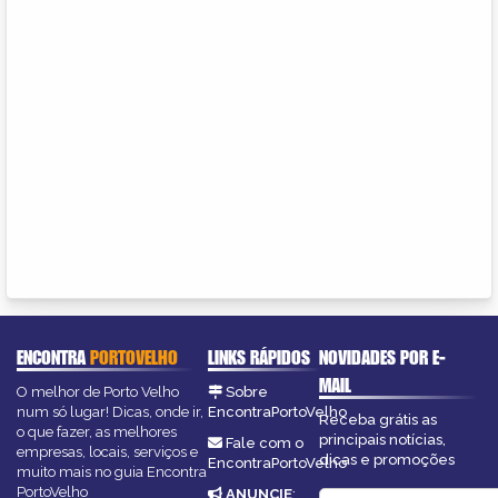
ENCONTRA
PORTOVELHO
LINKS RÁPIDOS
NOVIDADES POR E-
MAIL
O melhor de Porto Velho
Sobre
num só lugar! Dicas, onde ir,
EncontraPortoVelho
Receba grátis as
o que fazer, as melhores
principais notícias,
Fale com o
empresas, locais, serviços e
dicas e promoções
EncontraPortoVelho
muito mais no guia Encontra
PortoVelho
ANUNCIE
: