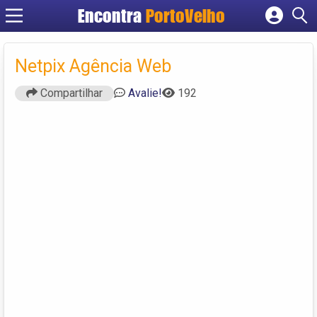
Encontra
PortoVelho
Cadastrar empresa
Fazer login
Netpix Agência Web
Criar conta
Compartilhar
Avalie!
192