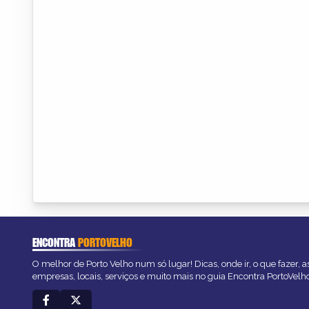
ENCONTRA
PORTOVELHO
O melhor de Porto Velho num só lugar! Dicas, onde ir, o que fazer, 
empresas, locais, serviços e muito mais no guia Encontra PortoVelh