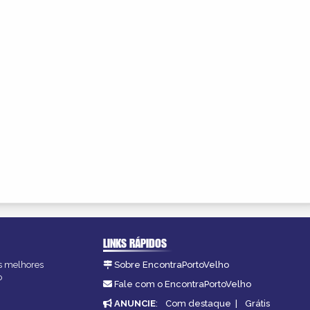
LINKS RÁPIDOS
as melhores
Sobre EncontraPortoVelho
o
Fale com o EncontraPortoVelho
ANUNCIE
:
Com destaque
|
Grátis