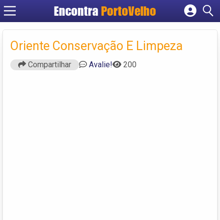
Encontra
PortoVelho
Cadastrar empresa
Fazer login
Oriente Conservação E Limpeza
Criar conta
Compartilhar
Avalie!
200