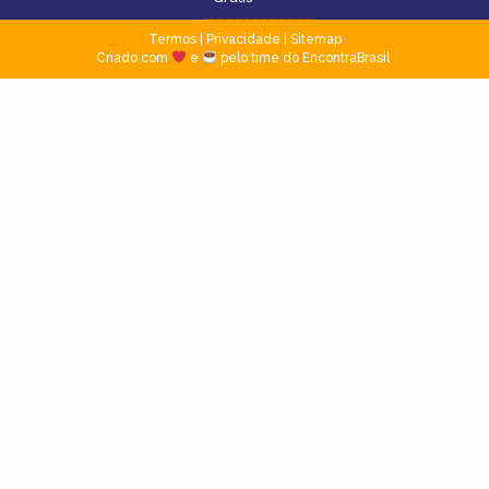
Termos
|
Privacidade
|
Sitemap
Criado com
e
pelo time do EncontraBrasil