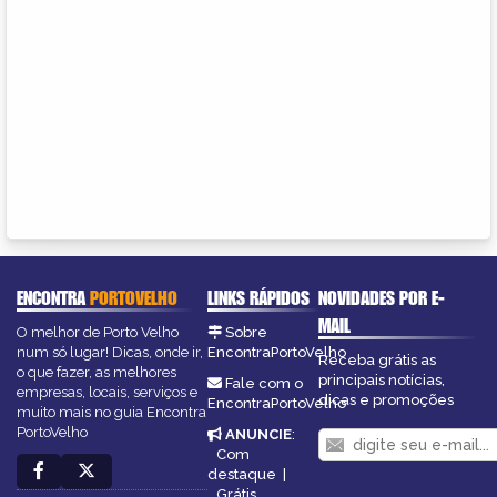
ENCONTRA
PORTOVELHO
LINKS RÁPIDOS
NOVIDADES POR E-
MAIL
O melhor de Porto Velho
Sobre
num só lugar! Dicas, onde ir,
EncontraPortoVelho
Receba grátis as
o que fazer, as melhores
principais notícias,
Fale com o
empresas, locais, serviços e
dicas e promoções
EncontraPortoVelho
muito mais no guia Encontra
PortoVelho
ANUNCIE
:
Com
destaque
|
Grátis